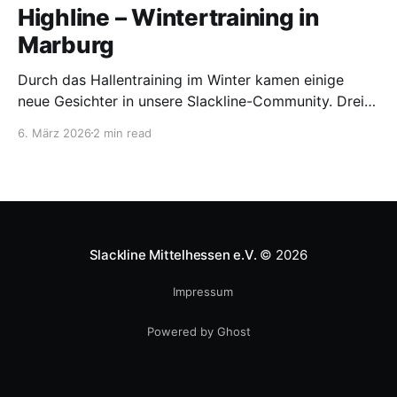
Highline – Wintertraining in
Marburg
Durch das Hallentraining im Winter kamen einige
neue Gesichter in unsere Slackline-Community. Drei
von ihnen – Jule, Hanna und Mara – wollten den
6. März 2026
2 min read
nächsten Schritt wagen und das Highlinen
ausprobieren. Während viele Outdoor-Sportarten im
Winter eine Pause einlegen, gilt für uns: Highlinen
kennt keine Saison. Auch bei Eis, Schnee und kalten
Temperaturen
Slackline Mittelhessen e.V.
© 2026
Impressum
Powered by Ghost