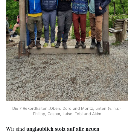
Die 7 Rekordhalter...Oben: Doro und Moritz, unten (v.ln.r.) 
Philipp, Caspar, Luise, Tobi und Akim
unglaublich stolz auf alle neuen
Wir sind