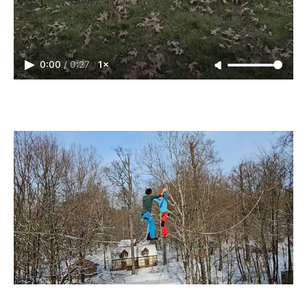
0:00
/
0:27
1×