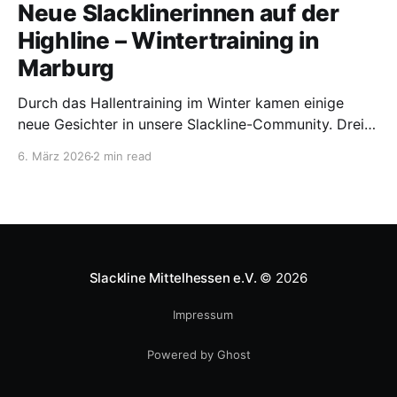
Neue Slacklinerinnen auf der
Highline – Wintertraining in
Marburg
Durch das Hallentraining im Winter kamen einige
neue Gesichter in unsere Slackline-Community. Drei
von ihnen – Jule, Hanna und Mara – wollten den
6. März 2026
2 min read
nächsten Schritt wagen und das Highlinen
ausprobieren. Während viele Outdoor-Sportarten im
Winter eine Pause einlegen, gilt für uns: Highlinen
kennt keine Saison. Auch bei Eis, Schnee und kalten
Temperaturen
Slackline Mittelhessen e.V.
© 2026
Impressum
Powered by Ghost